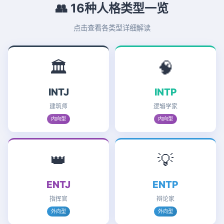
👥 16种人格类型一览
点击查看各类型详细解读
🏛️
🧠
INTJ
INTP
建筑师
逻辑学家
内向型
内向型
👑
💡
ENTJ
ENTP
指挥官
辩论家
外向型
外向型